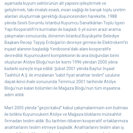
aşamada kuyum sektörünün alt yapısını iyileştirmek ve
geliştirmek, takı imalatı esaslı, insan sağlığı ile barışık toplu üretim
alanları oluşturmak gerektiği düşüncesinden hareketle, 1988
yılında Sınırlı Sorumlu İstanbul Kuyumcu Sanatkârları Toplu İşyeri
Yapı Kooperatifi’ni kurmaları ile başladı. 6 yıl süren arazi arama
çalışmaları sonucunda, dönemin İstanbul Büyükşehir Belediye
Başkanı Recep Tayyip Erdoğan‘ın devreye girmesi ile Elektrokent’in
inşaat alanının başladığı Yenibosna’daki alanı kooperatife
devredildi. Kuyumcukent kompleksinin iki ana bloğundan birini
oluşturan Atölye Bloğu’nun bir kısmı 1996 yılından 2000 yılına
kadarki süreçte inşa edildi. Şubat 2001 yılında Baytur İnşaat
Taahhüt A.Ş. ile imzalanan “sabit fiyat anahtar teslim” usulüne
dayalı ikinci ihale sonucunda Temmuz 2001 tarihinde Atölye
Bloğu’nun kalan bölümleri ile Mağaza Bloğu’nun tüm inşaatına
adım atıldı.
Mart 2005 yılında “geçici kabul” kabul çalışmalarımızın son bulması
ile birlikte Kuyumcukent Atölye ve Mağaza bloklarını müteahhit
firmadan teslim aldık. Bu tarihten itibaren kooperatif ortaklarımıza
anahtarlarını teslim etmeye başladık. Anahtarlarını teslim alan iş