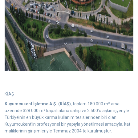
KİAŞ
Kuyumcukent İşletme A.Ş. (KİAŞ)
, toplam 180.000 m² arsa
üzerinde 328.000 m² kapalı alana sahip ve 2.500’ü aşkın işyeriyle
Türkiye’nin en büyük karma kullanım tesislerinden biri olan
Kuyumcukent’in profesyonel bir yapıyla yönetilmesi amacıyla, kat
maliklerinin girişimleriyle Temmuz 2004’te kurulmuştur.