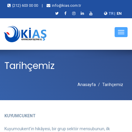
(212) 603 00 00
|
info@kias.com.tr
TR
|
EN
Menü
Tarihçemiz
Anasayfa
Tarihçemiz
KUYUMCUKENT
Kuyumcukent’in hikâyesi, bir grup sektör mensubunun, ilk