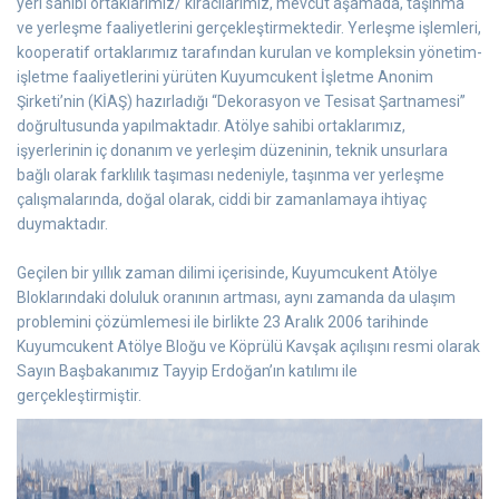
yeri sahibi ortaklarımız/ kiracılarımız, mevcut aşamada, taşınma
ve yerleşme faaliyetlerini gerçekleştirmektedir. Yerleşme işlemleri,
kooperatif ortaklarımız tarafından kurulan ve kompleksin yönetim-
işletme faaliyetlerini yürüten Kuyumcukent İşletme Anonim
Şirketi’nin (KİAŞ) hazırladığı “Dekorasyon ve Tesisat Şartnamesi”
doğrultusunda yapılmaktadır. Atölye sahibi ortaklarımız,
işyerlerinin iç donanım ve yerleşim düzeninin, teknik unsurlara
bağlı olarak farklılık taşıması nedeniyle, taşınma ver yerleşme
çalışmalarında, doğal olarak, ciddi bir zamanlamaya ihtiyaç
duymaktadır.
Geçilen bir yıllık zaman dilimi içerisinde, Kuyumcukent Atölye
Bloklarındaki doluluk oranının artması, aynı zamanda da ulaşım
problemini çözümlemesi ile birlikte 23 Aralık 2006 tarihinde
Kuyumcukent Atölye Bloğu ve Köprülü Kavşak açılışını resmi olarak
Sayın Başbakanımız Tayyip Erdoğan’ın katılımı ile
gerçekleştirmiştir.