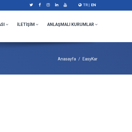
TR
|
EN
ASI
İLETİŞİM
ANLAŞMALI KURUMLAR
Anasayfa
EasyKar