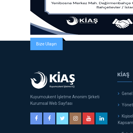
Bize Ulaşın
KİAŞ
Genel
Kuyumcukent İşletme Anonim Şirketi
Kurumsal Web Sayfası
Yöneti
Kişise
Kapsamı