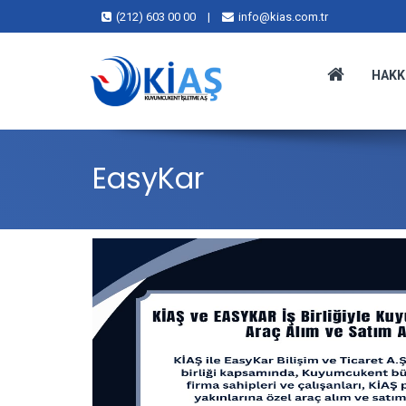
(212) 603 00 00
|
info@kias.com.tr
HAKK
EasyKar