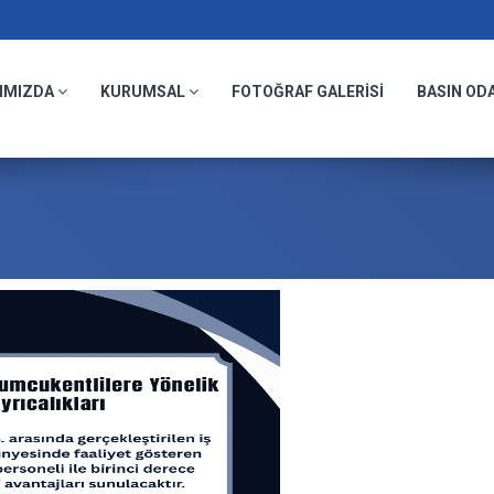
IMIZDA
KURUMSAL
FOTOĞRAF GALERİSİ
BASIN OD