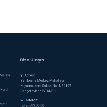
Bize Ulaşın
Mesleki
Adres:
Yenibosna Merkez Mahallesi,
Kuyumcukent Sokak, No: 4, 34197
 Kurul
Bahçelievler / İSTANBUL
Telefon:
letme
(212) 603 00 00