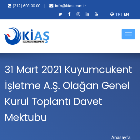
(212) 603 00 00
|
info@kias.com.tr
TR
|
EN
Menü
31 Mart 2021 Kuyumcukent
İşletme A.Ş. Olağan Genel
Kurul Toplantı Davet
Mektubu
Anasayfa