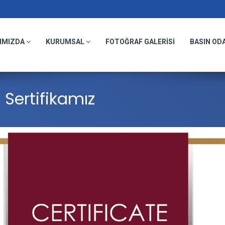
IMIZDA
KURUMSAL
FOTOĞRAF GALERİSİ
BASIN OD
 Sertifikamız