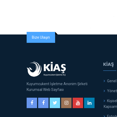
Bize Ulaşın
KİAŞ
Genel
Kuyumcukent İşletme Anonim Şirketi
Kurumsal Web Sayfası
Yöneti
Kişise
Kapsamı
Fotoğr