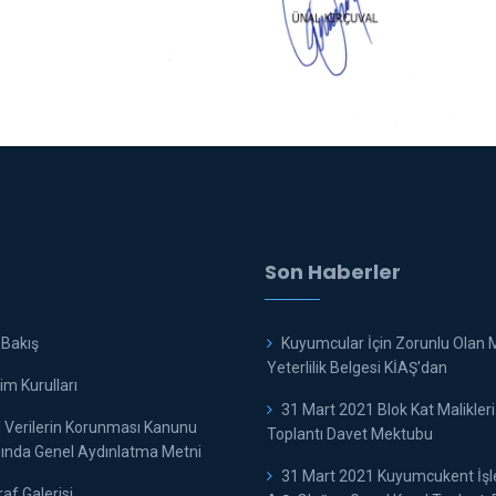
Son Haberler
 Bakış
Kuyumcular İçin Zorunlu Olan 
Yeterlilik Belgesi KİAŞ'dan
m Kurulları
31 Mart 2021 Blok Kat Malikleri
l Verilerin Korunması Kanunu
Toplantı Davet Mektubu
nda Genel Aydınlatma Metni
31 Mart 2021 Kuyumcukent İş
af Galerisi