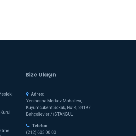
Bize Ulaşın
Mesleki
Adres:
Yenibosna Merkez Mahallesi,
Kuyumcukent Sokak, No: 4, 34197
 Kurul
Bahçelievler / İSTANBUL
Telefon:
letme
(212) 603 00 00