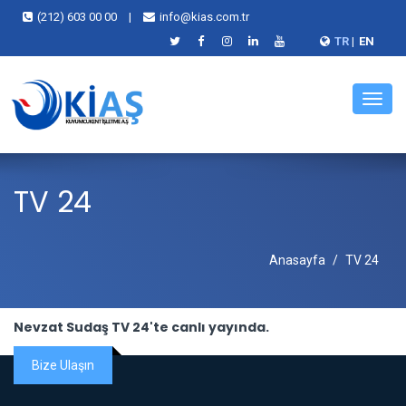
(212) 603 00 00
|
info@kias.com.tr
TR
|
EN
Menü
TV 24
Anasayfa
TV 24
Nevzat Sudaş TV 24'te canlı yayında.
Bize Ulaşın