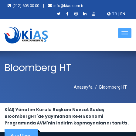
(212) 603 00 00
|
info@kias.com.tr
TR
|
EN
Menü
Bloomberg HT
Anasayfa
Bloomberg HT
KİAŞ Yönetim Kurulu Başkanı Nevzat Sudaş
BloombergHT'de yayınlanan Reel Ekonomi
Programında AVM'nin indirim kapmaynalarını tanıttı.
Bize Ulaşın